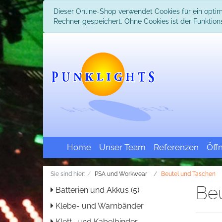
Dieser Online-Shop verwendet Cookies für ein optim
Rechner gespeichert. Ohne Cookies ist der Funkti
Home
Unser Team
Referenzen
Öff
Sie sind hier:
PSA und Workwear
Beutel und Taschen
Be
Batterien und Akkus (5)
Klebe- und Warnbänder
Klett- und Kabelbinder