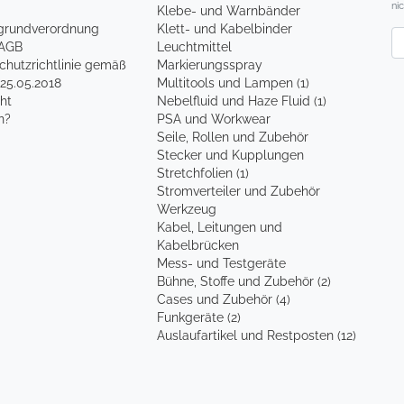
ni
Klebe- und Warnbänder
grundverordnung
Klett- und Kabelbinder
Ne
AGB
Leuchtmittel
hutzrichtlinie gemäß
Markierungsspray
5.05.2018
Multitools und Lampen (1)
ht
Nebelfluid und Haze Fluid (1)
n?
PSA und Workwear
Seile, Rollen und Zubehör
Stecker und Kupplungen
Stretchfolien (1)
Stromverteiler und Zubehör
Werkzeug
Kabel, Leitungen und
Kabelbrücken
Mess- und Testgeräte
Bühne, Stoffe und Zubehör (2)
Cases und Zubehör (4)
Funkgeräte (2)
Auslaufartikel und Restposten (12)